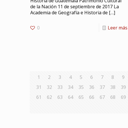
Historia de Guatemala Patrimonio Cultural
de la Nación 11 de septiembre de 2017 La
Academia de Geografía e Historia de
[…]
0
Leer más
1
2
3
4
5
6
7
8
9
31
32
33
34
35
36
37
38
39
61
62
63
64
65
66
67
68
69