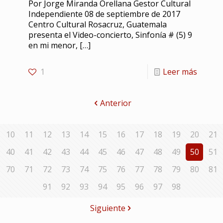
Por Jorge Miranda Orellana Gestor Cultural
Independiente 08 de septiembre de 2017
Centro Cultural Rosacruz, Guatemala
presenta el Video-concierto, Sinfonía # (5) 9
en mi menor,
[…]
1
Leer más
Anterior
10
11
12
13
14
15
16
17
18
19
20
21
40
41
42
43
44
45
46
47
48
49
50
51
70
71
72
73
74
75
76
77
78
79
80
81
91
92
93
94
95
96
97
98
Siguiente