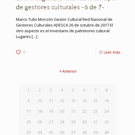
de gestores culturales -6 de 7-
Marco Tulio Monzón Gestor Cultural Red Nacional de
Gestores Culturales ADESCA 26 de octubre de 2017 El
otro aspecto es el inventario de patrimonio cultural.
Lugares
[…]
0
Leer más
Anterior
1
2
3
4
5
6
7
8
9
10
11
12
13
14
15
16
17
18
19
20
21
22
23
24
25
26
27
28
29
30
31
32
33
34
35
36
37
38
39
40