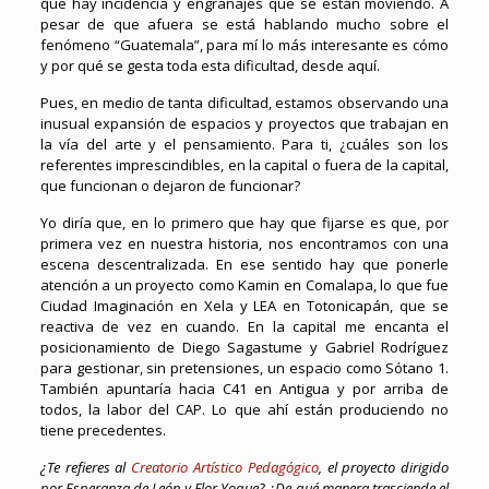
que hay incidencia y engranajes que se están moviendo. A
pesar de que afuera se está hablando mucho sobre el
fenómeno “Guatemala”, para mí lo más interesante es cómo
y por qué se gesta toda esta dificultad, desde aquí.
Pues, en medio de tanta dificultad, estamos observando una
inusual expansión de espacios y proyectos que trabajan en
la vía del arte y el pensamiento. Para ti, ¿cuáles son los
referentes imprescindibles, en la capital o fuera de la capital,
que funcionan o dejaron de funcionar?
Yo diría que, en lo primero que hay que fijarse es que, por
primera vez en nuestra historia, nos encontramos con una
escena descentralizada. En ese sentido hay que ponerle
atención a un proyecto como Kamin en Comalapa, lo que fue
Ciudad Imaginación en Xela y LEA en Totonicapán, que se
reactiva de vez en cuando. En la capital me encanta el
posicionamiento de Diego Sagastume y Gabriel Rodríguez
para gestionar, sin pretensiones, un espacio como Sótano 1.
También apuntaría hacia C41 en Antigua y por arriba de
todos, la labor del CAP. Lo que ahí están produciendo no
tiene precedentes.
¿Te refieres al
Creatorio Artístico Pedagógico
, el proyecto dirigido
por Esperanza de León y Flor Yoque? ¿De qué manera trasciende el