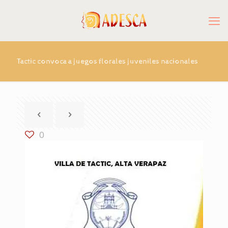
Tactic convoca a juegos florales juveniles nacionales
0