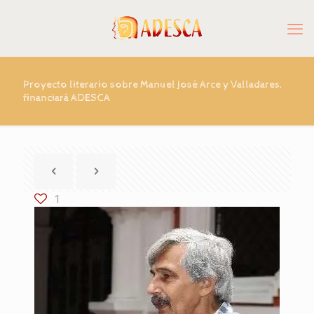
Proyecto literario sobre Manuel José Arce y Valladares,
financiará ADESCA
1