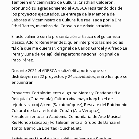
También el Viceministro de Cultura, Cristhian Calderón,
pronunció su agradecimiento al ADESCA resaltando dos de
los proyectos ejecutados. La entrega de la Memoria de
Labores al Viceministro de Cultura fue realizada por la Dra.
Ethel Batres, miembro del Consejo de Administración.
El acto culminó con la presentación artística del guitarrista
clásico, Adolfo René Méndez, quien interpretó las melodías
“El día que me quieras”, original de Carlos Gardel y Alfredo Le
Pera y Luna de Xelajú, del repertorio nacional, original de
Paco Pérez.
Durante 2021 el ADESCA realizó 46 aportes que se
distribuyen en 22 proyectos y 24 actividades, entre los que se
encuentran:
Proyectos: Fortalecimiento al grupo Moros y Cristianos “La
Reliquia” (Guatemala), Cultura viva maya kaqchikel de
tejedoras Ixcoj Ajkem (Sacatepéquez), Rescate del Patrimonio
Cultural de la catedral de Cobán (Alta Verapaz),
Fortalecimiento a la Academia Comunitaria de Arte Musical
Río Hondo (Zacapa), Fortalecimiento al Grupo de Danza El
Torito, Barrio La Libertad (Quiché), etc.
Actividades: Mural de la alcaldía indígena de San Juan