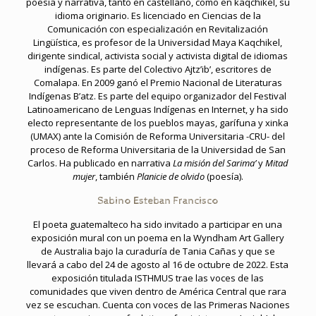
poesía y narrativa, tanto en castellano, como en kaqchikel, su
idioma originario. Es licenciado en Ciencias de la
Comunicación con especialización en Revitalización
Lingüística, es profesor de la Universidad Maya Kaqchikel,
dirigente sindical, activista social y activista digital de idiomas
indígenas. Es parte del Colectivo Ajtz’ib’, escritores de
Comalapa. En 2009 ganó el Premio Nacional de Literaturas
Indígenas B’atz. Es parte del equipo organizador del Festival
Latinoamericano de Lenguas Indígenas en Internet, y ha sido
electo representante de los pueblos mayas, garífuna y xinka
(UMAX) ante la Comisión de Reforma Universitaria -CRU- del
proceso de Reforma Universitaria de la Universidad de San
Carlos. Ha publicado en narrativa
La misión del Sarima’
y
Mitad
mujer
, también
Planicie de olvido
(poesía).
Sabino Esteban Francisco
El poeta guatemalteco ha sido invitado a participar en una
exposición mural con un poema en la Wyndham Art Gallery
de Australia bajo la curaduría de Tania Cañas y que se
llevará a cabo del 24 de agosto al 16 de octubre de 2022. Esta
exposición titulada ISTHMUS trae las voces de las
comunidades que viven dentro de América Central que rara
vez se escuchan. Cuenta con voces de las Primeras Naciones