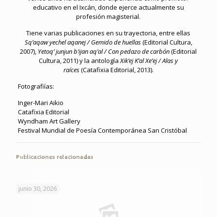
educativo en el Ixcán, donde ejerce actualmente su
profesión magisterial.
Tiene varias publicaciones en su trayectoria, entre ellas
Sq’aqaw yechel aqanej / Gemido de huellas
(Editorial Cultura,
2007),
Yetoq’ junjun b’ijan aq’al / Con pedazo de carbón
(Editorial
Cultura, 2011) y la antología
Xik’ej K’al Xe’ej / Alas y
raíces
(Catafixia Editorial, 2013).
Fotografiías:
Inger-Mari Aikio
Catafixia Editorial
Wyndham Art Gallery
Festival Mundial de Poesía Contemporánea San Cristóbal
Publicaciones relacionadas
junio 30, 2026