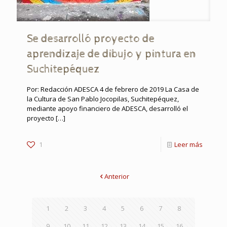
Se desarrolló proyecto de
aprendizaje de dibujo y pintura en
Suchitepéquez
Por: Redacción ADESCA 4 de febrero de 2019 La Casa de
la Cultura de San Pablo Jocopilas, Suchitepéquez,
mediante apoyo financiero de ADESCA, desarrolló el
proyecto
[…]
1
Leer más
Anterior
1
2
3
4
5
6
7
8
9
10
11
12
13
14
15
16