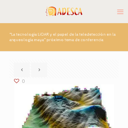
“La tecnología LiDAR y el papel de la teledetección en la
arqueología maya” próximo tema de conferencia
0