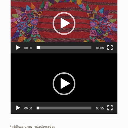
de
vídeo
00:00
01:08
Reproductor
de
vídeo
00:00
00:55
Publicaciones relacionadas