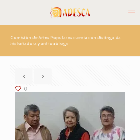
Comisión de Artes Populares cuenta con distinguida
historiadora y antropóloga
0