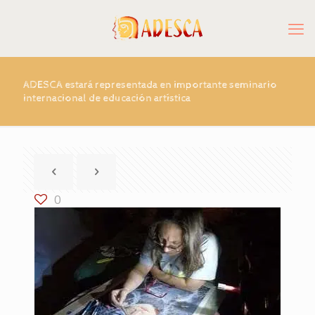
ADESCA estará representada en importante seminario
internacional de educación artística
0