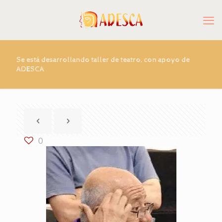
Se está desarrollando taller de teatro, con apoyo de
ADESCA
0