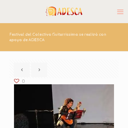
Festival del Colectivo Guitarrissimo se realizó con
apoyo de ADESCA
0