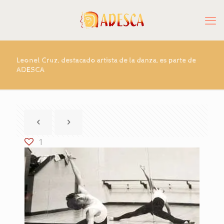
Leonel Cruz, destacado artista de la danza, es parte de
ADESCA
1