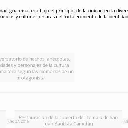
dad guatemalteca bajo el principio de la unidad en la dive
eblos y culturas, en aras del fortalecimiento de la identidad 
ersatorio de hechos, anécdotas,
idades y personajes de la cultura
malteca según las memorias de un
protagonista
Restauración de la cubierta del Templo de San
julio 27, 2016
ju
Juan Bautista Camotán