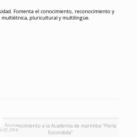
rsidad. Fomenta el conocimiento, reconocimiento y
multiétnica, pluricultural y multilingüe.
Fortalecimiento a la Academia de marimba "Perla
lio 27, 2016
Escondida"