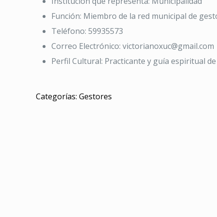
Institución que representa:
Municipalidad
Función:
Miembro de la red municipal de gest
Teléfono:
59935573
Correo Electrónico:
victorianoxuc@gmail.com
Perfil Cultural:
Practicante y guía espiritual d
Categorías:
Gestores