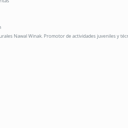
ritas
m
turales Nawal Winak. Promotor de actividades juveniles y téc