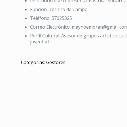
Institución que representa:
Pastoral Social Cá
Función:
Técnico de Campo
Teléfono:
57025325
Correo Electrónico:
maynoemoran@gmail.co
Perfil Cultural:
Asesor de grupos artístico cul
juventud
Categorías:
Gestores